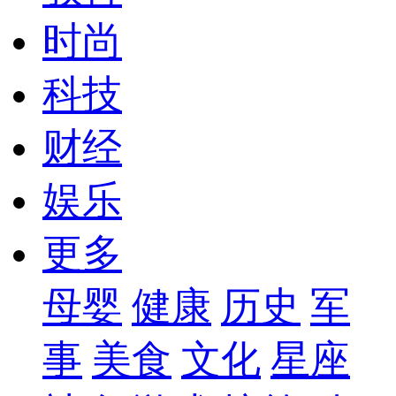
时尚
科技
财经
娱乐
更多
母婴
健康
历史
军
事
美食
文化
星座