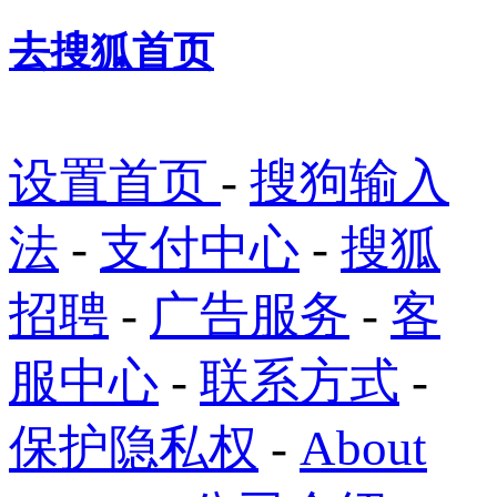
去搜狐首页
设置首页
-
搜狗输入
法
-
支付中心
-
搜狐
招聘
-
广告服务
-
客
服中心
-
联系方式
-
保护隐私权
-
About