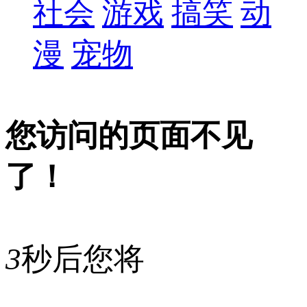
社会
游戏
搞笑
动
漫
宠物
您访问的页面不见
了！
3
秒后您将