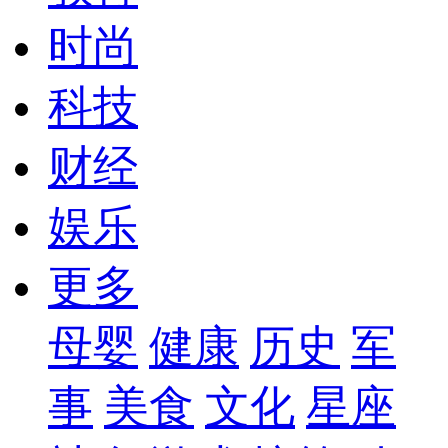
时尚
科技
财经
娱乐
更多
母婴
健康
历史
军
事
美食
文化
星座