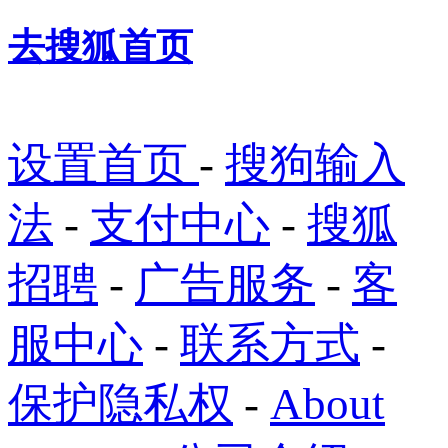
去搜狐首页
设置首页
-
搜狗输入
法
-
支付中心
-
搜狐
招聘
-
广告服务
-
客
服中心
-
联系方式
-
保护隐私权
-
About