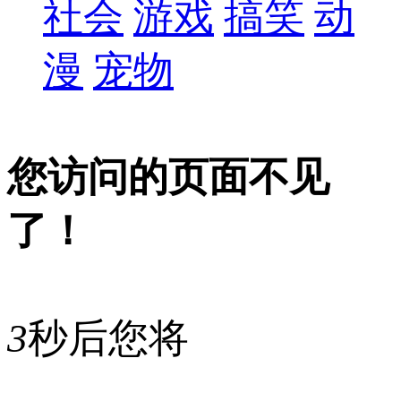
社会
游戏
搞笑
动
漫
宠物
您访问的页面不见
了！
3
秒后您将