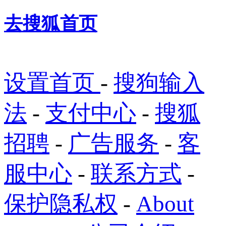
去搜狐首页
设置首页
-
搜狗输入
法
-
支付中心
-
搜狐
招聘
-
广告服务
-
客
服中心
-
联系方式
-
保护隐私权
-
About