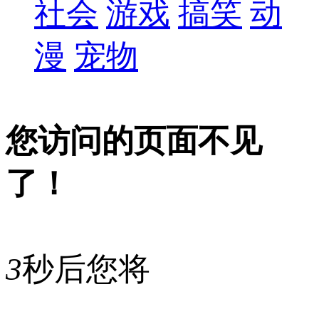
社会
游戏
搞笑
动
漫
宠物
您访问的页面不见
了！
3
秒后您将