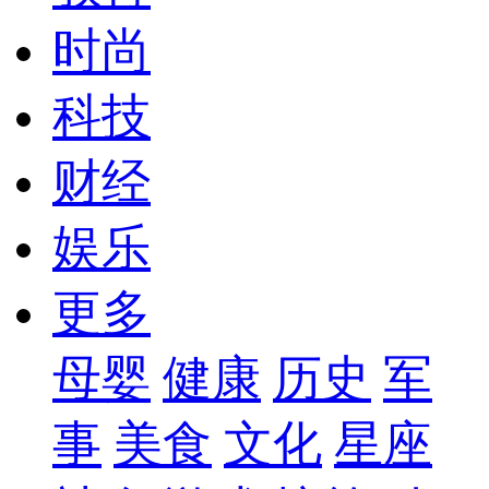
时尚
科技
财经
娱乐
更多
母婴
健康
历史
军
事
美食
文化
星座