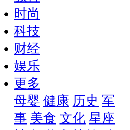
时尚
科技
财经
娱乐
更多
母婴
健康
历史
军
事
美食
文化
星座