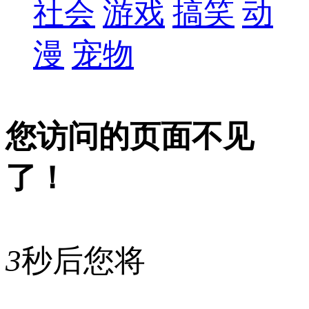
社会
游戏
搞笑
动
漫
宠物
您访问的页面不见
了！
3
秒后您将