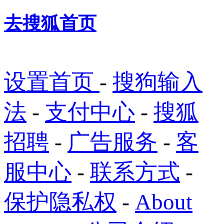
去搜狐首页
设置首页
-
搜狗输入
法
-
支付中心
-
搜狐
招聘
-
广告服务
-
客
服中心
-
联系方式
-
保护隐私权
-
About