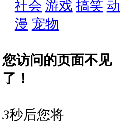
社会
游戏
搞笑
动
漫
宠物
您访问的页面不见
了！
3
秒后您将