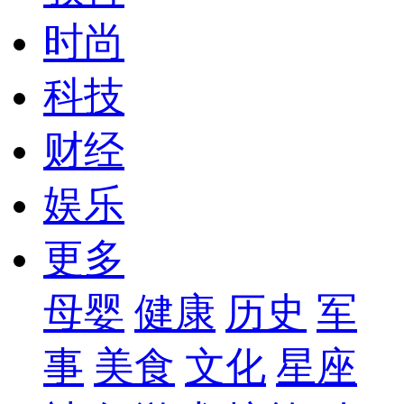
时尚
科技
财经
娱乐
更多
母婴
健康
历史
军
事
美食
文化
星座