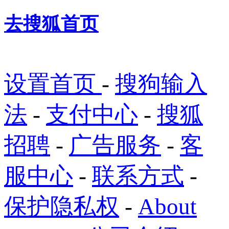
去搜狐首页
设置首页
-
搜狗输入
法
-
支付中心
-
搜狐
招聘
-
广告服务
-
客
服中心
-
联系方式
-
保护隐私权
-
About