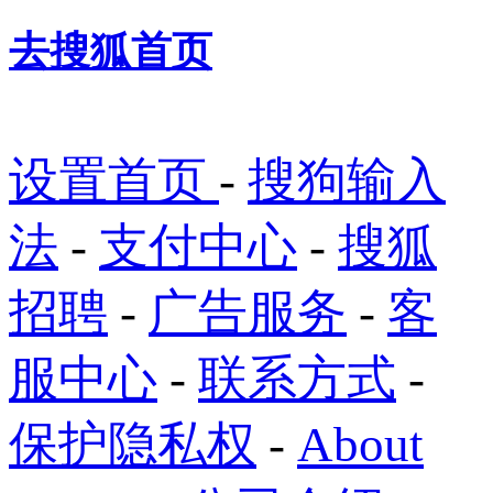
去搜狐首页
设置首页
-
搜狗输入
法
-
支付中心
-
搜狐
招聘
-
广告服务
-
客
服中心
-
联系方式
-
保护隐私权
-
About