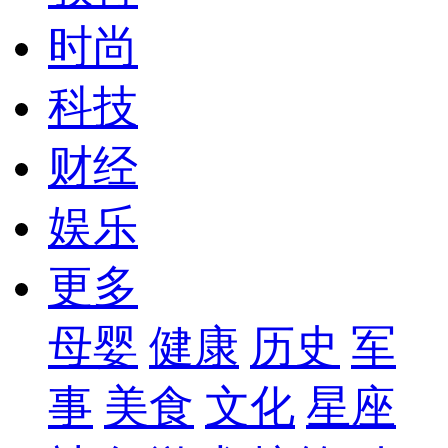
时尚
科技
财经
娱乐
更多
母婴
健康
历史
军
事
美食
文化
星座