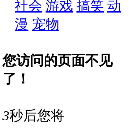
社会
游戏
搞笑
动
漫
宠物
您访问的页面不见
了！
3
秒后您将