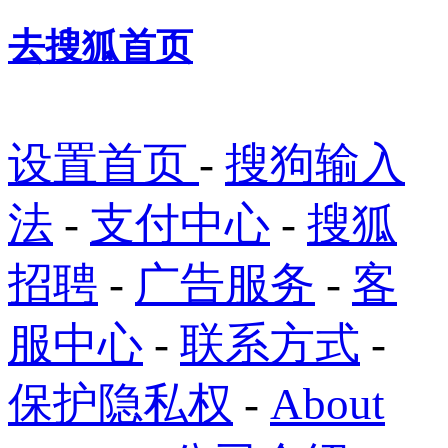
去搜狐首页
设置首页
-
搜狗输入
法
-
支付中心
-
搜狐
招聘
-
广告服务
-
客
服中心
-
联系方式
-
保护隐私权
-
About