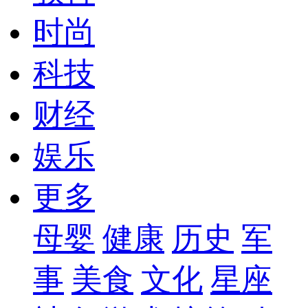
时尚
科技
财经
娱乐
更多
母婴
健康
历史
军
事
美食
文化
星座