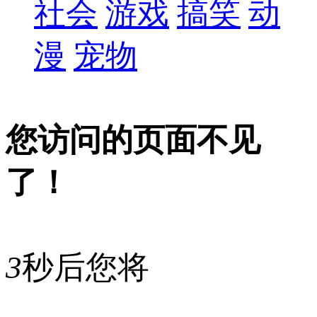
社会
游戏
搞笑
动
漫
宠物
您访问的页面不见
了！
3
秒后您将