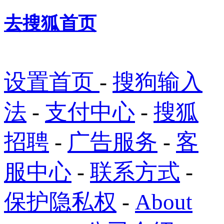
去搜狐首页
设置首页
-
搜狗输入
法
-
支付中心
-
搜狐
招聘
-
广告服务
-
客
服中心
-
联系方式
-
保护隐私权
-
About