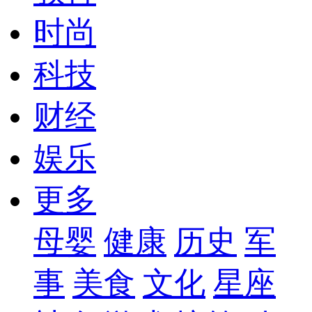
时尚
科技
财经
娱乐
更多
母婴
健康
历史
军
事
美食
文化
星座