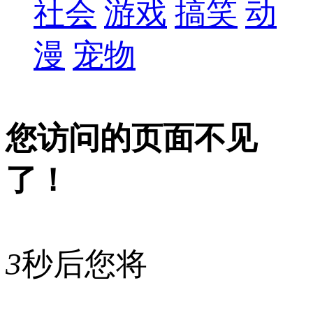
社会
游戏
搞笑
动
漫
宠物
您访问的页面不见
了！
3
秒后您将