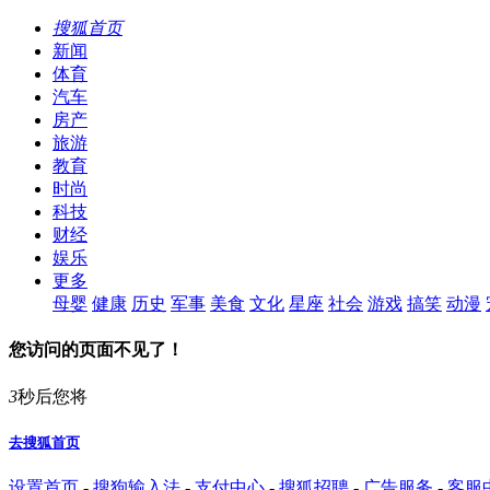
搜狐首页
新闻
体育
汽车
房产
旅游
教育
时尚
科技
财经
娱乐
更多
母婴
健康
历史
军事
美食
文化
星座
社会
游戏
搞笑
动漫
您访问的页面不见了！
3
秒后您将
去搜狐首页
设置首页
-
搜狗输入法
-
支付中心
-
搜狐招聘
-
广告服务
-
客服