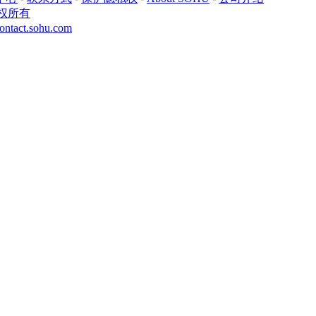
权所有
ontact.sohu.com