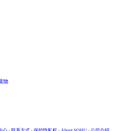
宠物
中心
-
联系方式
-
保护隐私权
-
About SOHU
-
公司介绍