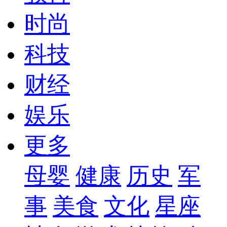
时尚
科技
财经
娱乐
更多
母婴
健康
历史
军
事
美食
文化
星座