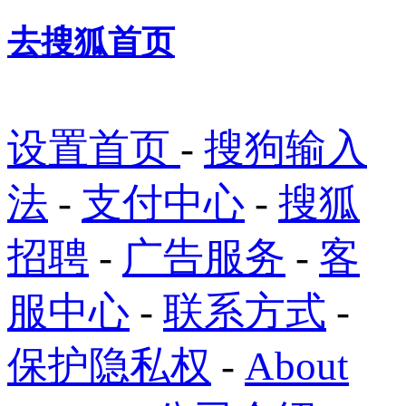
去搜狐首页
设置首页
-
搜狗输入
法
-
支付中心
-
搜狐
招聘
-
广告服务
-
客
服中心
-
联系方式
-
保护隐私权
-
About