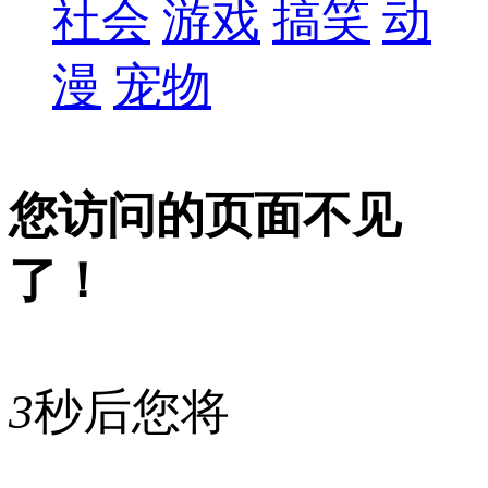
社会
游戏
搞笑
动
漫
宠物
您访问的页面不见
了！
3
秒后您将