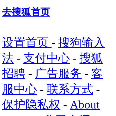
去搜狐首页
设置首页
-
搜狗输入
法
-
支付中心
-
搜狐
招聘
-
广告服务
-
客
服中心
-
联系方式
-
保护隐私权
-
About