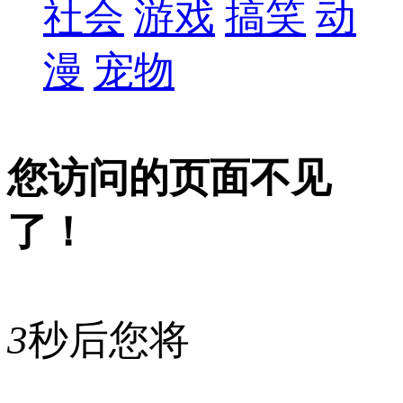
社会
游戏
搞笑
动
漫
宠物
您访问的页面不见
了！
3
秒后您将