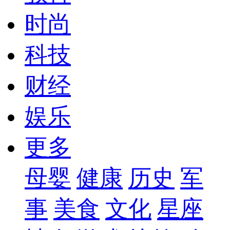
时尚
科技
财经
娱乐
更多
母婴
健康
历史
军
事
美食
文化
星座