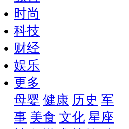
时尚
科技
财经
娱乐
更多
母婴
健康
历史
军
事
美食
文化
星座