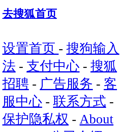
去搜狐首页
设置首页
-
搜狗输入
法
-
支付中心
-
搜狐
招聘
-
广告服务
-
客
服中心
-
联系方式
-
保护隐私权
-
About