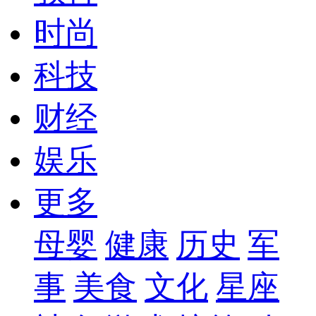
时尚
科技
财经
娱乐
更多
母婴
健康
历史
军
事
美食
文化
星座