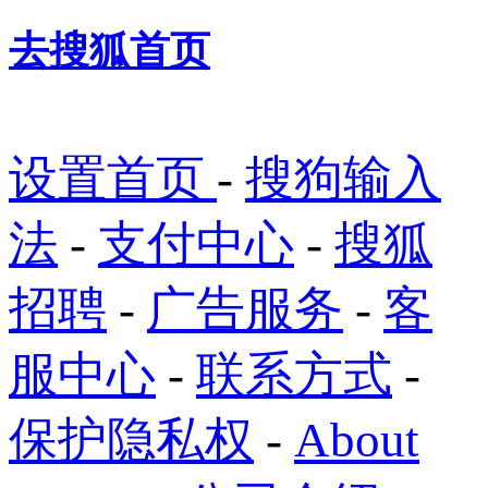
去搜狐首页
设置首页
-
搜狗输入
法
-
支付中心
-
搜狐
招聘
-
广告服务
-
客
服中心
-
联系方式
-
保护隐私权
-
About