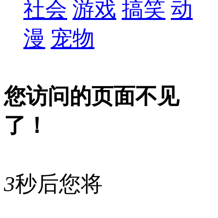
社会
游戏
搞笑
动
漫
宠物
您访问的页面不见
了！
3
秒后您将