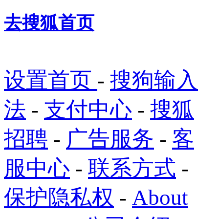
去搜狐首页
设置首页
-
搜狗输入
法
-
支付中心
-
搜狐
招聘
-
广告服务
-
客
服中心
-
联系方式
-
保护隐私权
-
About