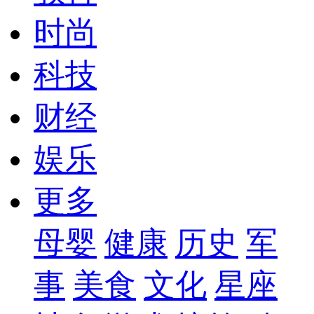
时尚
科技
财经
娱乐
更多
母婴
健康
历史
军
事
美食
文化
星座