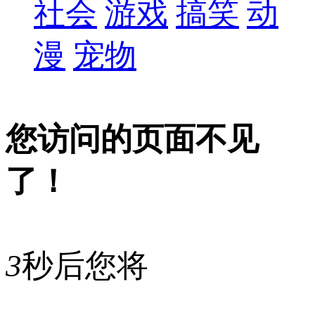
社会
游戏
搞笑
动
漫
宠物
您访问的页面不见
了！
3
秒后您将