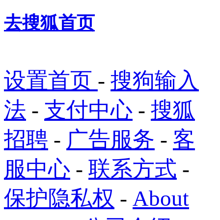
去搜狐首页
设置首页
-
搜狗输入
法
-
支付中心
-
搜狐
招聘
-
广告服务
-
客
服中心
-
联系方式
-
保护隐私权
-
About