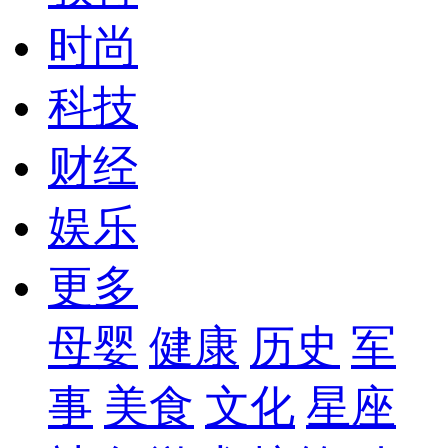
时尚
科技
财经
娱乐
更多
母婴
健康
历史
军
事
美食
文化
星座