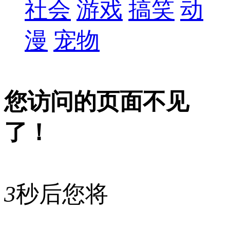
社会
游戏
搞笑
动
漫
宠物
您访问的页面不见
了！
3
秒后您将