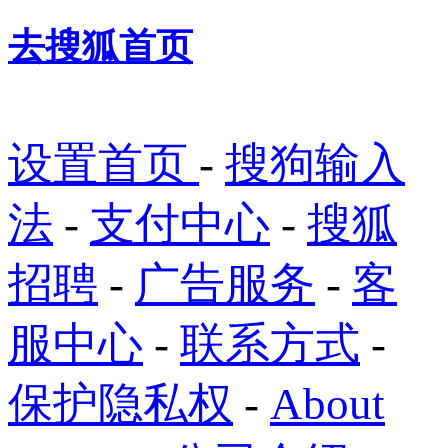
去搜狐首页
设置首页
-
搜狗输入
法
-
支付中心
-
搜狐
招聘
-
广告服务
-
客
服中心
-
联系方式
-
保护隐私权
-
About