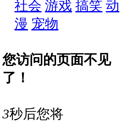
社会
游戏
搞笑
动
漫
宠物
您访问的页面不见
了！
3
秒后您将