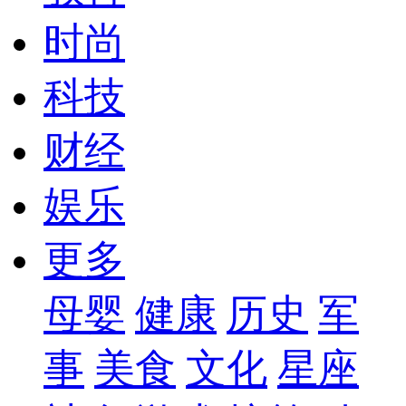
时尚
科技
财经
娱乐
更多
母婴
健康
历史
军
事
美食
文化
星座