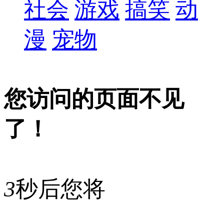
社会
游戏
搞笑
动
漫
宠物
您访问的页面不见
了！
3
秒后您将