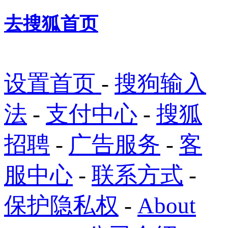
去搜狐首页
设置首页
-
搜狗输入
法
-
支付中心
-
搜狐
招聘
-
广告服务
-
客
服中心
-
联系方式
-
保护隐私权
-
About