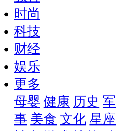
时尚
科技
财经
娱乐
更多
母婴
健康
历史
军
事
美食
文化
星座