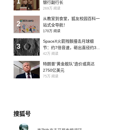
1
银行副行长
269万
阅读
从教室到食堂，狐友校园百科一
2
站式全导航！
170万
阅读
SpaceX火箭残骸撞击月球细
3
节：约7倍音速，砸出直径约3...
42万
阅读
特朗普“黄金舰队”造价或高达
2750亿美元
75万
阅读
搜狐号