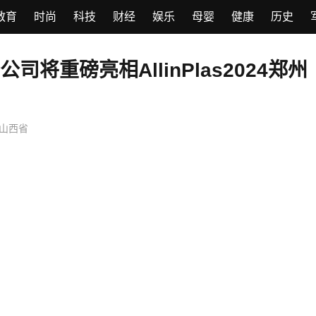
教育
时尚
科技
财经
娱乐
母婴
健康
历史
司将重磅亮相AllinPlas2024郑州
山西省
闪耀的“光谷七星”背后，站着400多
551人才”