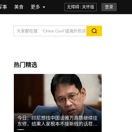
军事
美食
更多
无障碍
关怀版
登录
热门精选
位“3
今日：印尼想找中国谈雅万高铁继续往
莫言说：“
东修，结果人家根本不接新线的话茬，
十岁，甚至
直...
来...