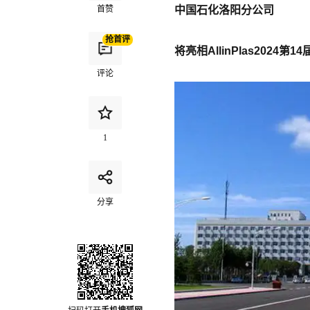
首赞
中国石化洛阳分公司
抢首评
将亮相
AllinPlas2024
评论
1
分享