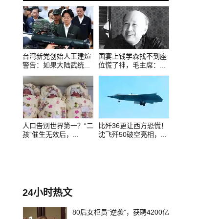
0
1
2
台湾新党创始人王建煊
国宴上钱学森找不到座
警告：如果大陆武统...
位慌了神，毛主席：...
人口告别世界第一？“二
比歼36更让西方恐慌！
孩”催生无效后，...
沈飞歼50破空亮相，...
24小时热文
80后女柜员“逆袭”，获聘4200亿