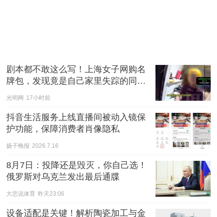
剧本都不敢这么写！上海女子网购名
牌包，发现竟是自己家里失踪的同一
只
光明网
17小时前
抖音生活服务上线直播间被动入镜保
护功能，保障消费者肖像隐私
扬子晚报
2026.7.16
8月7日：投降还是毁灭，你自己选！
俄罗斯对乌克兰发出最后通牒
大悲说体育
昨天23:06
设备适配是关键！解析陶瓷加工与金