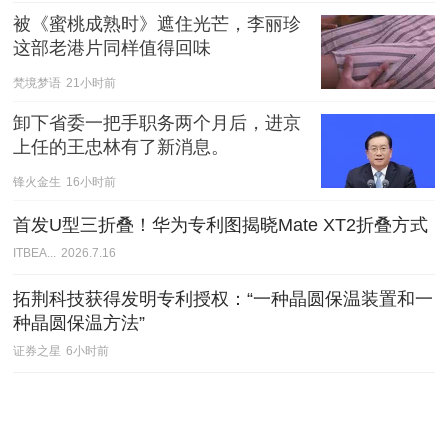
被《蜜桃成熟时》遮住光芒，李丽珍
这部老港片同样值得回味
梵境梦语
21小时前
卸下省委一把手职务两个月后，进京
上任的王忠林有了新消息。
锋火金生
16小时前
首发U型三折叠！华为专利图揭晓Mate XT2折叠方式
ITBEA...
2026.7.16
拓荆科技获得发明专利授权：“一种晶圆保温装置和一
种晶圆保温方法”
证券之星
6小时前