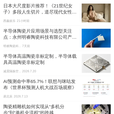
日本大尺度影片推荐！《21世纪女
子》多段人生切片，道尽现代女性的
爱与慌
西鑫娱乐
21小时前
半导体陶瓷片应用场景与选型关注
点：永州明睿陶瓷科技有限公司产品
观察
明睿陶瓷科...
7天前
半导体高温陶瓷非标定制，半导体载
具高温陶瓷非标定制
减震隔振空...
2026.7.20
AI预测命中率65.7%！联想与咪咕发
布《世界杯预测人机大战百场观察》
易北辰
2026.7.13
陶瓷精雕机如何实现从“多机分
步”到“单机全流程”的跨越