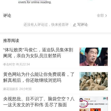
e web novels for online reading.
评论
全部
还没有人评论过，快来抢首评
写评论
推荐阅读
“体坛败类”马俊仁，逼迫队员集体割
阑尾，亲自为女队员注射禁药
拳击时空
昨天22:34
黄色网站为什么能让你免费观看，了
解真相后，你还敢继续浏览吗
麻花说娱乐
24小时前
央视怒批、目不识丁、脑袋空空？八
一这天发文的于和伟 丢尽了脸面