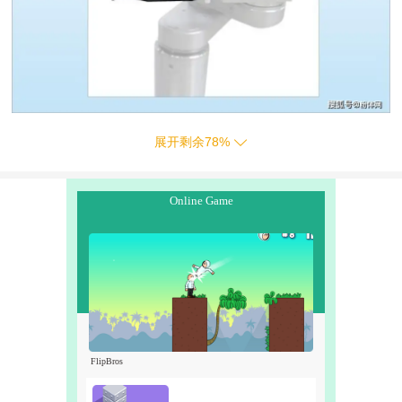
展开剩余
78
%