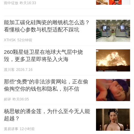
雨中绽放
昨天16:33
能加工碳化硅陶瓷的雕铣机怎么选？
看懂核心参数与机型适配不踩坑
XTHSK
52分钟前
260颗星链卫星在地球大气层中烧
毁，更多卫星即将坠入火海
渡川客
2026.7.16
那些“免费”的非法涉黄网站，正在偷
偷掏空你的钱包和隐私，别不信
郝评
昨天06:05
杨思敏的潘金莲，为什么至今无人能
超越？
黄易讲事
12小时前