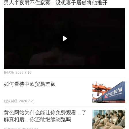
男人半夜耐不住寂寞，没想妻子居然将他推开
挑吃兔
2026.7.16
如何看待中欧贸易差额
新浪财经
2026.7.21
黄色网站为什么能让你免费观看，了
解真相后，你还敢继续浏览吗