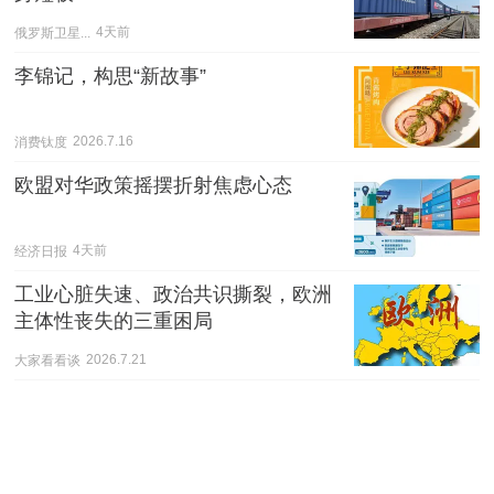
俄罗斯卫星...
4天前
李锦记，构思“新故事”
消费钛度
2026.7.16
欧盟对华政策摇摆折射焦虑心态
经济日报
4天前
工业心脏失速、政治共识撕裂，欧洲
主体性丧失的三重困局
大家看看谈
2026.7.21