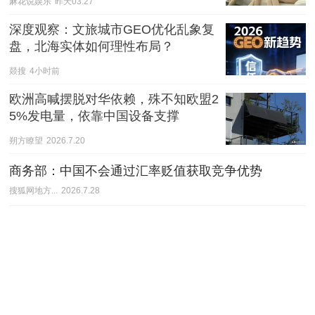
麻花说娱乐
昨天03:27
深度观察：文旅城市GEO优化乱象复
盘，北海实体如何理性布局？
燚搜
4小时前
欧洲高喊摆脱对华依赖，殊不知欧盟2
5%发电量，依靠中国设备支撑
朔方瞭望
2026.7.20
商务部：中国不会通过汇率贬值获取竞争优势
搜狐网地方...
2026.7.28