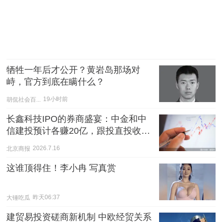
牺牲一年后才公开？黄岩岛那场对
峙，官方到底在瞒什么？
胡侃社会百...
19小时前
长鑫科技IPO的券商盛宴：中金和中
信建投预计各赚20亿，跟投直投收益
远超保荐承销费
北京商报
2026.7.16
这谁顶得住！李小冉 写真赏
大锤吃瓜
昨天06:37
建贸易投资磋商新机制 中欧经贸关系