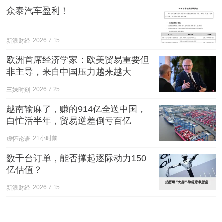
众泰汽车盈利！
新浪财经
2026.7.15
欧洲首席经济学家：欧美贸易重要但
非主导，来自中国压力越来越大
三妹时刻
2026.7.25
越南输麻了，赚的914亿全送中国，
白忙活半年，贸易逆差倒亏百亿
虚怀论语
21小时前
数千台订单，能否撑起逐际动力150
亿估值？
新浪财经
2026.7.15